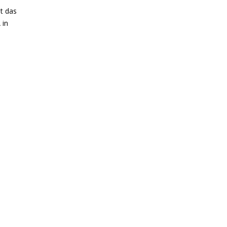
t das
 in