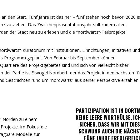
n den Start. Fünf Jahre ist das her – fünf stehen noch bevor. 2020 is
anz zu ziehen. Das Zwischenpräsentationsjahr soll zudem allen
den der Stadt neu zu erleben und die “nordwärts“-Teilprojekte
dwärts“-Kuratorium mit Institutionen, Einrichtungen, Initiativen und
hes Programm geplant. Von Februar bis September können
artiere des Projektgebietes sind und sich von vielleicht bisher
 der Partie ist Eisvogel Nordbert, der das Projekt in den nächsten fü
nd Geschichten rund um “nordwärts“ aus seiner Perspektive erzählen 
PARTIZIPATION IST IN DORT
KEINE LEERE WORTHÜLSE. IC
er Norden zu einem
SICHER, DASS WIR MIT DIE
 Projekte. Im Fokus: die
SCHWUNG AUCH DIE NÄCHS
ragbare Modelle zur
FÜNF JAHRE ERFOLGREIC