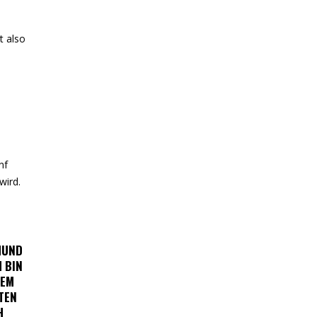
t also
nf
wird.
MUND
H BIN
SEM
TEN
H