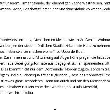
s auf unserem Firmengelände, der ehemaligen Zeche Westhausen, mit
ölkmann-Gröne, Geschäftsführerin der Maschinenfabrik Völkmann Gmb
. “nordwärts“ ermutigt Menschen im Kleinen wie im Großen ihr Wohnu
wicklungen der sieben nördlichen Stadtbezirke in die Hand zu nehme
noch lebenswerter machen wollen“, so Ubbo de Boer,
e, Zusammenhalt und Mitwirkung auf Augenhöhe prägen die Initiativ
biert neue Beteiligungsformate aus, begegnet sich an spannenden, oft
in. Dies kommt nicht nur dem Dortmunder Norden zugute, sondern trä
igern und die Lebensqualität anzugleichen. „Dass das ’nordwärts‘-Pro
, ist etwas ganz Besonderes. Denn nur durch und mit den Menschen v
es Selbstbewusstsein entwickelt werden“, so Ursula Mehrfeld,
 und Geschichtskultur.