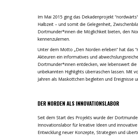
Im Mai 2015 ging das Dekadenprojekt “nordwärts“ a
Halbzeit – und somit die Gelegenheit, Zwischenbil
Dortmunder*innen die Möglichkeit bieten, den Nor
kennenzulernen.
Unter dem Motto „Den Norden erleben“ hat das “nor
Akteuren ein informatives und abwechslungsreic
Dortmunder*innen entdecken, wie lebenswert die Qu
unbekannten Highlights überraschen lassen. Mit von
Jahren als Maskottchen begleiten und Ereignisse u
DER NORDEN ALS INNOVATIONSLABOR
Seit dem Start des Projekts wurde der Dortmund
Innovationslabor für kreative Ideen und innovative
Entwicklung neuer Konzepte, Strategien und übert