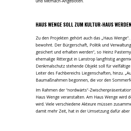
und Mitmach-Angeboten.
HAUS WENGE SOLL ZUM KULTUR-HAUS WERDE
Zu den Projekten gehört auch das „Haus Wenge“.
bewohnt. Der Bürgerschaft, Politik und Verwaltung
gesichert und erhalten werden“, so Heinz Pasterny
ehemalige Rittergut in Lanstrop langfristig angem
Denkmalschutz stehende Objekt soll für vielfältige k
Leiter des Fachbereichs Liegenschaften, hinzu. „
Baumaßnahmen begonnen, die vor den Sommerferi
Im Rahmen der “nordwärts“-Zwischenpräsentation 
Haus Wenge veranstalten. Am Haus Wenge wird deu
wird. Viele verschiedene Akteure müssen zusamm
damit mehr Zeit, hat in der Umsetzung dafür aber