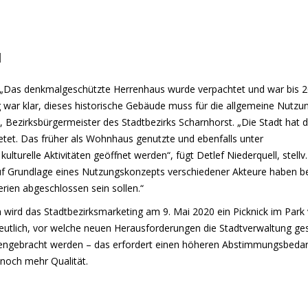
N
 „Das denkmalgeschützte Herrenhaus wurde verpachtet und war bis 
 war klar, dieses historische Gebäude muss für die allgemeine Nutzu
, Bezirksbürgermeister des Stadtbezirks Scharnhorst. „Die Stadt hat 
ietet. Das früher als Wohnhaus genutzte und ebenfalls unter
ulturelle Aktivitäten geöffnet werden“, fügt Detlef Niederquell, stellv.
Auf Grundlage eines Nutzungskonzepts verschiedener Akteure haben be
en abgeschlossen sein sollen.“
wird das Stadtbezirksmarketing am 9. Mai 2020 ein Picknick im Park
tlich, vor welche neuen Herausforderungen die Stadtverwaltung gest
engebracht werden – das erfordert einen höheren Abstimmungsbedar
 noch mehr Qualität.