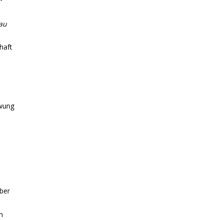
au
haft
hwung
aber
n