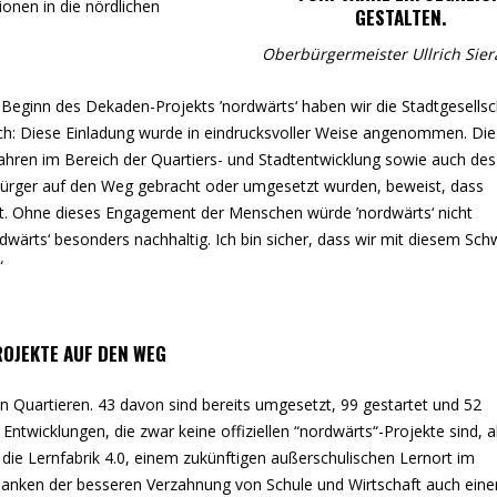
ionen in die nördlichen
GESTALTEN.
Oberbürgermeister Ullrich Sier
u Beginn des Dekaden-Projekts ’nordwärts‘ haben wir die Stadtgesellsc
 sich: Diese Einladung wurde in eindrucksvoller Weise angenommen. Die
 Jahren im Bereich der Quartiers- und Stadtentwicklung sowie auch des
 Bürger auf den Weg gebracht oder umgesetzt wurden, beweist, dass
ist. Ohne dieses Engagement der Menschen würde ’nordwärts‘ nicht
dwärts‘ besonders nachhaltig. Ich bin sicher, dass wir mit diesem Sc
“
OJEKTE AUF DEN WEG
en Quartieren. 43 davon sind bereits umgesetzt, 99 gestartet und 52
 Entwicklungen, die zwar keine offiziellen “nordwärts“-Projekte sind, 
die Lernfabrik 4.0, einem zukünftigen außerschulischen Lernort im
anken der besseren Verzahnung von Schule und Wirtschaft auch eine