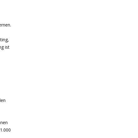
ernen.
ting,
g ist
den
enen
11.000