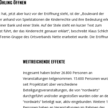
RÜHLING ÖFFNEN
hat, jetzt aber kurz vor der Eröffnung steht, ist der „Boulevard der
er anhand von Spielstationen die Kinderrechte und ihre Bedeutung erl
einer Bank und einer Stele. Auf der Stele steht ein kurzer Text zum
führt, der das Kinderrecht genauer erklärt“, beschreibt Klaus Schlich
-Teenie-Gruppe des Ortsverbands Nette erarbeitet wurde. Die Eröffnun
WEITREICHENDE EFFEKTE
Insgesamt haben bisher 26.800 Personen an
Veranstaltungen teilgenommen. 15.600 Personen wur
seit Projektstart über verschiedene
Beteiligungsveranstaltungen, die von “nordwärts“
durchgeführt und/oder angestoßen wurden oder an d
“nordwärts“ beteiligt war, aktiv eingebunden. Weitere 
Personen haben an Veranstaltungen im Rahmen des