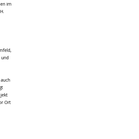
ten im
H.
mfeld,
n und
e
 auch
gt
jekt
or Ort