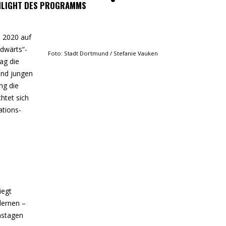
HLIGHT DES PROGRAMMS
 2020 auf
rdwärts“-
Foto: Stadt Dortmund / Stefanie Vauken
ag die
und jungen
ng die
htet sich
ations-
iegt
lernen –
nstagen