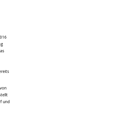
2016
ng
das
reits
 von
ellt
f und