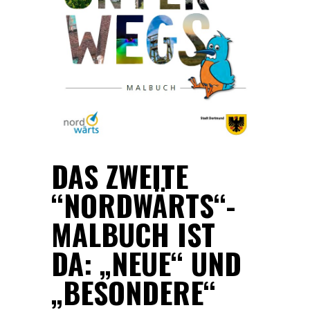
DAS ZWEITE
“NORDWÄRTS“-
MALBUCH IST
DA: „NEUE“ UND
„BESONDERE“