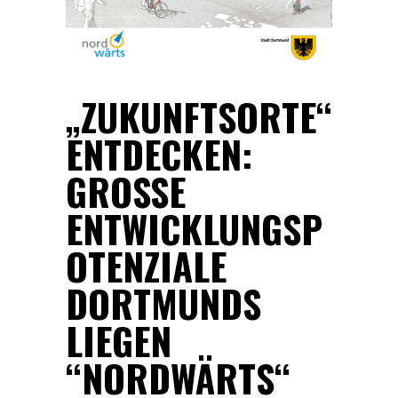
„ZUKUNFTSORTE“
ENTDECKEN:
GROSSE E
NTWICKLUNGSPO
TENZIALE D
ORTMUNDS L
IEGEN “
NORDWÄRTS“