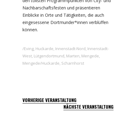
den tollsten Programmpunkten von City- und
Nachbarschaftsfesten und präsentieren
Einblicke in Orte und Tätigkeiten, die auch
eingesessene Dortmunder*innen verblüffen
können.
Eving
,
Huckarde
,
Innenstadt-Nord
,
Innenstadt-
West
,
Lütgendortmund
,
Marten
,
Mengede
,
Mengede/Huckarde
,
Scharnhorst
VORHERIGE VERANSTALTUNG
NÄCHSTE VERANSTALTUNG